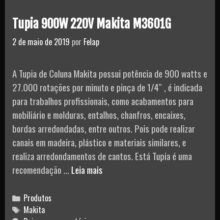
Regulagem
Ancora
Tupia 900W 220V Makita M3601G
FAI72N
2 de maio de 2019
por
Felap
A Tupia de Coluna Makita possui potência de 900 watts e
27.000 rotações por minuto e pinça de 1/4″ , é indicada
para trabalhos profissionais, como acabamentos para
mobiliário e molduras, entalhos, chanfros, encaixes,
bordas arredondadas, entre outros. Pois pode realizar
canais em madeira, plástico e materiais similares, e
realiza arredondamentos de cantos. Está Tupia é uma
Tupia
recomendação …
Leia mais
900W
220V
Categories
Produtos
Makita
Tags
Makita