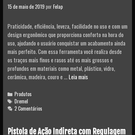
15 de maio de 2019
por
Felap
–
CSM
Praticidade, eficiência, leveza, facilidade no uso e com um
design ergonômico que proporciona conforto na hora do
uso, ajudando o usuário conquistar um acabamento ainda
mais perfeito. Com essa ferramenta você realiza desde
os traços mais finos e rasos até os mais grossos e
profundos em materiais como metal, plástico, vidro,
Gravador
cerâmica, madeira, couro e …
Leia mais
Elétrico
110V
Categories
Produtos
Dremel
Tags
Dremel
2 Comentários
Pistola de Ação Indireta com Regulagem