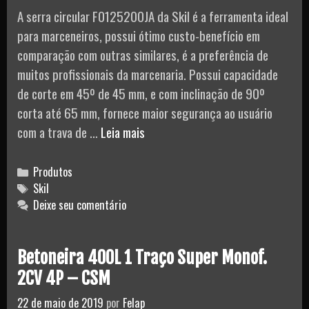
A serra circular F0125200JA da Skil é a ferramenta ideal
para marceneiros, possui ótimo custo-benefício em
comparação com outras similares, é a preferência de
muitos profissionais da marcenaria. Possui capacidade
de corte em 45º de 45 mm, e com inclinação de 90º
corta até 65 mm, fornece maior segurança ao usuário
Serra
com a trava de …
Leia mais
Circular
F0125200JA
Categories
Produtos
220V
Tags
Skil
Deixe seu comentário
Skil
Betoneira 400L 1 Traço Super Monof.
2CV 4P – CSM
22 de maio de 2019
por
Felap