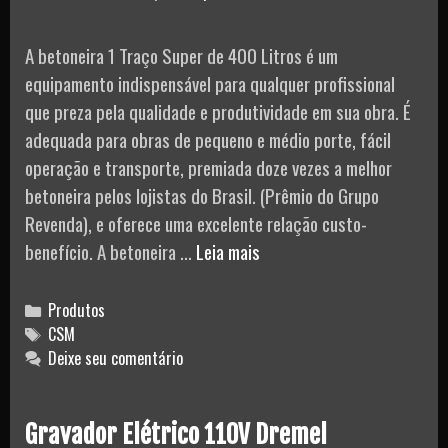
A betoneira 1 Traço Super de 400 Litros é um
equipamento indispensável para qualquer profissional
que preza pela qualidade e produtividade em sua obra. É
adequada para obras de pequeno e médio porte, fácil
operação e transporte, premiada doze vezes a melhor
betoneira pelos lojistas do Brasil. (Prêmio do Grupo
Revenda), e oferece uma excelente relação custo-
Betoneira
benefício. A betoneira …
Leia mais
400L
1
Categories
Produtos
Traço
Tags
CSM
Deixe seu comentário
Super
Monof.
2CV
Gravador Elétrico 110V Dremel
4P