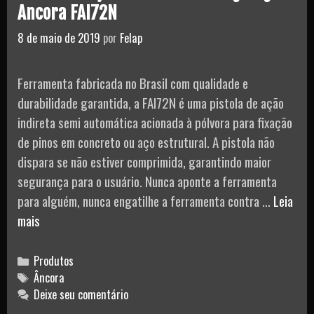
Ancora FAI72N
8 de maio de 2019
por
Felap
Ferramenta fabricada no Brasil com qualidade e
durabilidade garantida, a FAI72N é uma pistola de ação
indireta semi automática acionada à pólvora para fixação
de pinos em concreto ou aço estrutural. A pistola não
dispara se não estiver comprimida, garantindo maior
segurança para o usuário. Nunca aponte a ferramenta
para alguém, nunca engatilhe a ferramenta contra …
Leia
Pistola
mais
de
Ação
Categories
Produtos
Indireta
Tags
Âncora
Deixe seu comentário
com