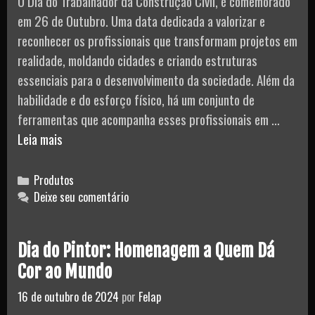
O Dia do Trabalhador da Construção Civil, é comemorado
em 26 de Outubro. Uma data dedicada a valorizar e
reconhecer os profissionais que transformam projetos em
realidade, moldando cidades e criando estruturas
essenciais para o desenvolvimento da sociedade. Além da
habilidade e do esforço físico, há um conjunto de
ferramentas que acompanha esses profissionais em …
Trabalhador
Leia mais
da
Construção
Categories
Produtos
Civil
Deixe seu comentário
Dia do Pintor: Homenagem a Quem Dá
Cor ao Mundo
16 de outubro de 2024
por
Felap