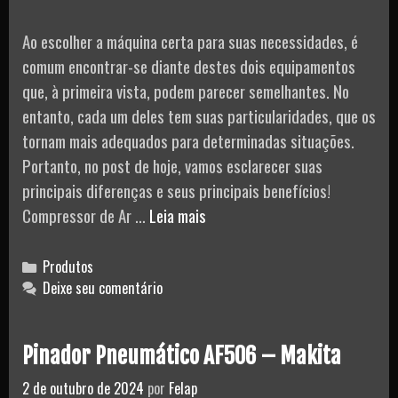
Mundo
Ao escolher a máquina certa para suas necessidades, é
comum encontrar-se diante destes dois equipamentos
que, à primeira vista, podem parecer semelhantes. No
entanto, cada um deles tem suas particularidades, que os
tornam mais adequados para determinadas situações.
Portanto, no post de hoje, vamos esclarecer suas
principais diferenças e seus principais benefícios!
Diferença
Compressor de Ar …
Leia mais
entre
Compressor
Categories
Produtos
de
Deixe seu comentário
Ar
e
Pinador Pneumático AF506 – Makita
Motocompressor
de
2 de outubro de 2024
por
Felap