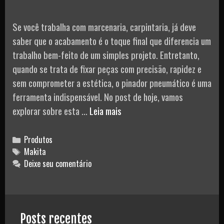
Ar
Se você trabalha com marcenaria, carpintaria, já deve
saber que o acabamento é o toque final que diferencia um
trabalho bem-feito de um simples projeto. Entretanto,
quando se trata de fixar peças com precisão, rapidez e
sem comprometer a estética, o pinador pneumático é uma
ferramenta indispensável. No post de hoje, vamos
Pinador
explorar sobre esta …
Leia mais
Pneumático
AF506 –
Categories
Produtos
Makita
Tags
Makita
Deixe seu comentário
Posts recentes