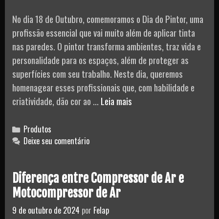
No dia 18 de Outubro, comemoramos o Dia do Pintor, uma
profissão essencial que vai muito além de aplicar tinta
nas paredes. O pintor transforma ambientes, traz vida e
personalidade para os espaços, além de proteger as
superfícies com seu trabalho. Neste dia, queremos
homenagear esses profissionais que, com habilidade e
Dia
criatividade, dão cor ao …
Leia mais
do
Pintor:
Categories
Produtos
Homenagem
Deixe seu comentário
a
Quem
Diferença entre Compressor de Ar e
Dá
Motocompressor de Ar
Cor
ao
9 de outubro de 2024
por
Felap