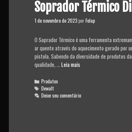
Soprador Térmico Di
1 de novembro de 2023
por
Felap
O Soprador Térmico é uma ferramenta extremamen
ar quente através do aquecimento gerado por uma
pistola. Sabendo da diversidade de produtos d
Soprador
qualidade, …
Leia mais
Térmico
Digital
Categories
Produtos
220V
Tags
Dewalt
Deixe seu comentário
–
Dewalt