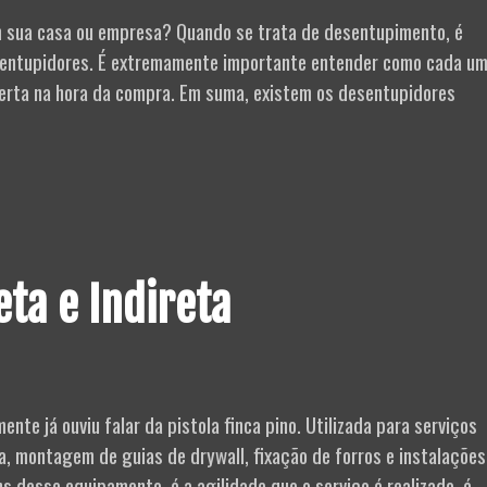
sua casa ou empresa? Quando se trata de desentupimento, é
esentupidores. É extremamente importante entender como cada u
certa na hora da compra. Em suma, existem os desentupidores
upidoras
as
s
eta e Indireta
nte já ouviu falar da pistola finca pino. Utilizada para serviços
a, montagem de guias de drywall, fixação de forros e instalações
 desse equipamento, é a agilidade que o serviço é realizado, é