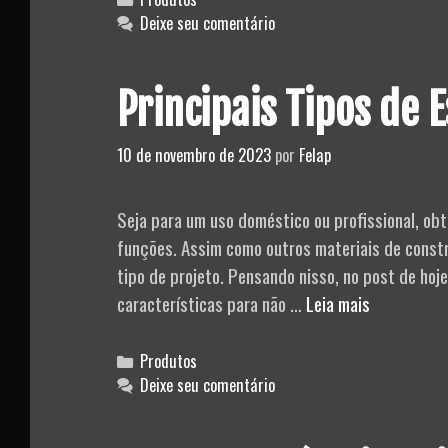
o
Deixe seu comentário
Ventilador
no
Principais Tipos de 
Calor
10 de novembro de 2023
por
Felap
Seja para um uso doméstico ou profissional, ob
funções. Assim como outros materiais de const
tipo de projeto. Pensando nisso, no post de hoj
Principais
características para não …
Leia mais
Tipos
de
Categories
Produtos
Escadas
Deixe seu comentário