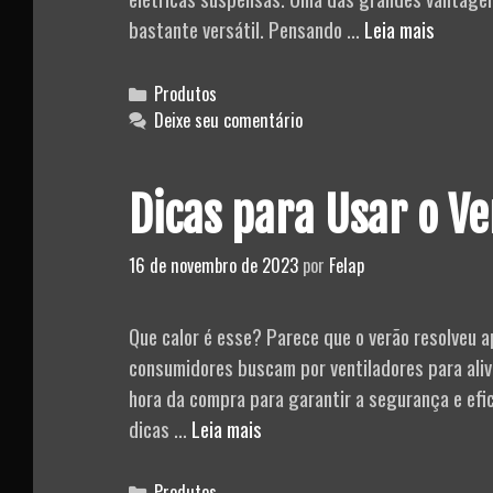
Fincapi
bastante versátil. Pensando …
Leia mais
Ação
Direta
Categories
Produtos
e
Deixe seu comentário
Indireta
Dicas para Usar o Ve
16 de novembro de 2023
por
Felap
Que calor é esse? Parece que o verão resolveu 
consumidores buscam por ventiladores para alivi
hora da compra para garantir a segurança e efi
Dicas
dicas …
Leia mais
para
Usar
Categories
Produtos