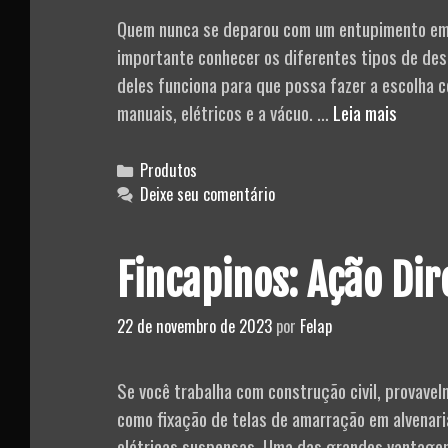
Quem nunca se deparou com um entupimento em 
importante conhecer os diferentes tipos de d
deles funciona para que possa fazer a escolha 
Desent
manuais, elétricos e a vácuo. …
Leia mais
Elétric
e
Categories
Produtos
Manuai
Deixe seu comentário
FPF
Fincapinos: Ação Dir
22 de novembro de 2023
por
Felap
Se você trabalha com construção civil, provavelme
como fixação de telas de amarração em alvenari
elétricas suspensas. Uma das grandes vantagens