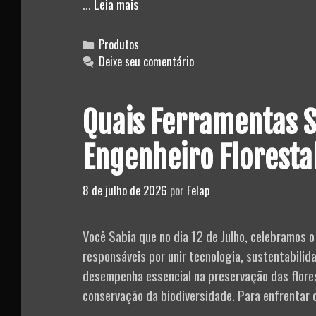
Ferramentas
…
Leia mais
para
Engenheiro
Categories
Produtos
de
Deixe seu comentário
Saneamento:
tudo
Quais Ferramentas S
o
que
Engenheiro Floresta
você
precisa
8 de julho de 2026
por
Felap
saber
Você Sabia que no dia 12 de Julho, celebramos o
responsáveis por unir tecnologia, sustentabilid
desempenha essencial na preservação das flore
conservação da biodiversidade. Para enfrentar 