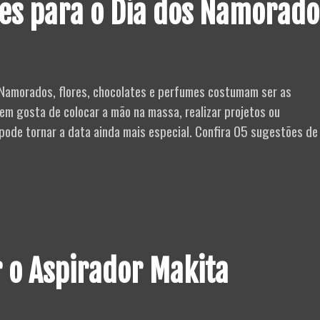
tes para o Dia dos Namorado
Mais
Vendidos?
Namorados, flores, chocolates e perfumes costumam ser as
m gosta de colocar a mão na massa, realizar projetos ou
ode tornar a data ainda mais especial. Confira 05 sugestões de
5
eias
e
esentes
ra
 o Aspirador Makita
a
os
amorados