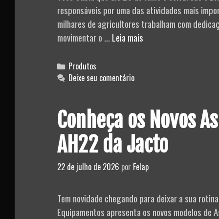
responsáveis por uma das atividades mais import
milhares de agricultores trabalham com dedicaç
Conheça
movimentar o …
Leia mais
Máquinas
e
Categories
Produtos
Equipamentos
Deixe seu comentário
Essenciais
para
Conheça os Novos As
o
Trabalho
AH22 da Jacto
no
Campo
22 de julho de 2026
por
Felap
Tem novidade chegando para deixar a sua rotina 
Equipamentos apresenta os novos modelos de Asp