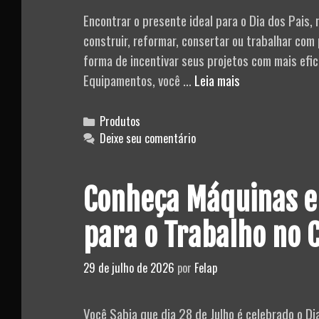
Encontrar o presente ideal para o Dia dos Pais,
construir, reformar, consertar ou trabalhar com
forma de incentivar seus projetos com mais efic
Guia
Equipamentos, você …
Leia mais
de
Presentes
Categories
Produtos
para
Deixe seu comentário
o
Dia
Conheça Máquinas e
dos
Pais
para o Trabalho no
29 de julho de 2026
por
Felap
Você Sabia que dia 28 de Julho é celebrado o D