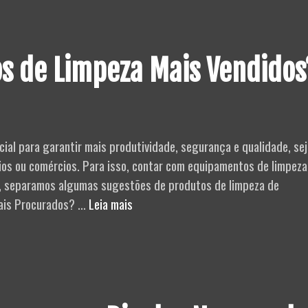
Parafusadei
Furadeira
à
os de Limpeza Mais Vendidos
Bateria
com
Impacto
da
ial para garantir mais produtividade, segurança e qualidade, sej
MTX
ios ou comércios. Para isso, contar com equipamentos de limpeza
je, separamos algumas sugestões de produtos de limpeza de
Quais
Mais Procurados? …
Leia mais
São
os
Produtos
de
Limpeza