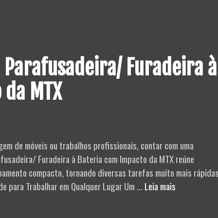
São
Utilizadas
por
um
 Parafusadeira/ Furadeira à
Engenheiro
Florestal?
o da MTX
em de móveis ou trabalhos profissionais, contar com uma
rafusadeira/ Furadeira à Bateria com Impacto da MTX reúne
ipamento compacto, tornando diversas tarefas muito mais rápidas
Novidade:
ade para Trabalhar em Qualquer Lugar Um …
Leia mais
Conheça
a