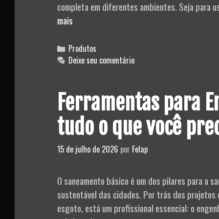
completa em diferentes ambientes. Seja para uso
Conheça
mais
os
Novos
Categories
Produtos
Aspiradores
Deixe seu comentário
de
Pó
Ferramentas para E
e
Líquido
tudo o que você pre
AH22
da
15 de julho de 2026
por
Felap
Jacto
O saneamento básico é um dos pilares para a sa
sustentável das cidades. Por trás dos projetos
esgoto, está um profissional essencial: o engen