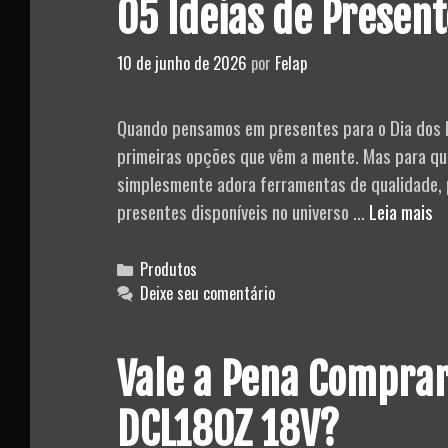
05 Ideias de Presen
10 de junho de 2026
por
Felap
Quando pensamos em presentes para o Dia dos 
primeiras opções que vêm a mente. Mas para que
simplesmente adora ferramentas de qualidade, p
0
presentes disponíveis no universo …
Leia mais
Id
d
Categories
Produtos
Pr
Deixe seu comentário
pa
o
Vale a Pena Comprar
Di
d
DCL180Z 18V?
N