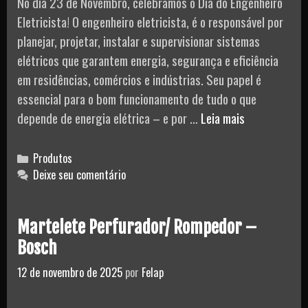
No dia 23 de Novembro, celebramos o Dia do Engenheiro
Passo
Eletricista! O engenheiro eletricista, é o responsável por
a
planejar, projetar, instalar e supervisionar sistemas
Passo!
elétricos que garantem energia, segurança e eficiência
em residências, comércios e indústrias. Seu papel é
essencial para o bom funcionamento de tudo o que
O
depende de energia elétrica – e por …
Leia mais
Que
Faz
Categories
Produtos
um
Deixe seu comentário
Engenheiro
Eletricista?
Martelete Perfurador/ Rompedor –
Bosch
12 de novembro de 2025
por
Felap