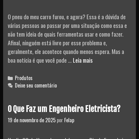
O pneu do meu carro furou, e agora? Essa é a dúvida de
várias pessoas ao passar por uma situação como essa e
não tem ideia de quais ferramentas usar e como fazer.
Afinal, ninguém está livre por esse problema e,
geralmente, ele acontece quando menos espera. Mas a
Como
boa notícia é que você pode …
Leia mais
Trocar
um
Categories
Produtos
Pneu
Deixe seu comentário
Furado
do
O Que Faz um Engenheiro Eletricista?
meu
Carro?
19 de novembro de 2025
por
Felap
Confira
o