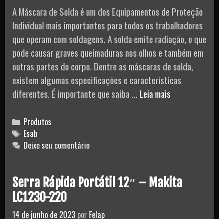
A Máscara de Solda é um dos Equipamentos de Proteção
Individual mais importantes para todos os trabalhadores
que operam com soldagens. A solda emite radiação, o que
pode causar graves queimaduras nos olhos e também em
outras partes do corpo. Dentre as máscaras de solda,
existem algumas especificações e características
Máscara
diferentes. É importante que saiba …
Leia mais
De
Solda
Categories
Produtos
Savage
Tags
Esab
Deixe seu comentário
A40
–
Esab
Serra Rápida Portátil 12″ – Makita
LC1230-220
14 de junho de 2023
por
Felap