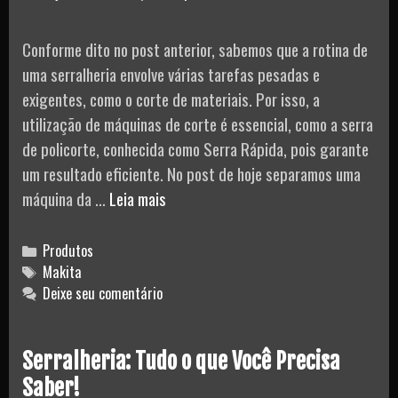
Conforme dito no post anterior, sabemos que a rotina de
uma serralheria envolve várias tarefas pesadas e
exigentes, como o corte de materiais. Por isso, a
utilização de máquinas de corte é essencial, como a serra
de policorte, conhecida como Serra Rápida, pois garante
um resultado eficiente. No post de hoje separamos uma
Serra
máquina da …
Leia mais
Rápida
Portátil
Categories
Produtos
12″
Tags
Makita
Deixe seu comentário
–
Makita
LC1230-
Serralheria: Tudo o que Você Precisa
220
Saber!