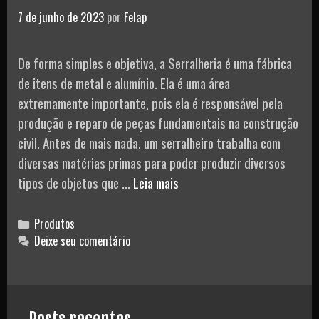
7 de junho de 2023
por
Felap
De forma simples e objetiva, a Serralheria é uma fábrica
de itens de metal e alumínio. Ela é uma área
extremamente importante, pois ela é responsável pela
produção e reparo de peças fundamentais na construção
civil. Antes de mais nada, um serralheiro trabalha com
diversas matérias primas para poder produzir diversos
Serralheria:
tipos de objetos que …
Leia mais
Tudo
o
Categories
Produtos
que
Deixe seu comentário
Você
Precisa
Saber!