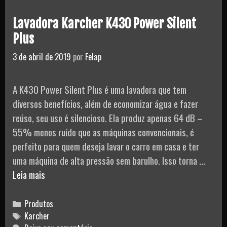
Esab
215i
Lavadora Karcher K430 Power Silent
Plus
3 de abril de 2019
por
Felap
A K430 Power Silent Plus é uma lavadora que tem
diversos benefícios, além de economizar água e fazer
reúso, seu uso é silencioso. Ela produz apenas 64 dB –
55% menos ruído que as máquinas convencionais, é
perfeito para quem deseja lavar o carro em casa e ter
uma máquina de alta pressão sem barulho. Isso torna …
Lavadora
Leia mais
Karcher
K430
Categories
Produtos
Power
Tags
Karcher