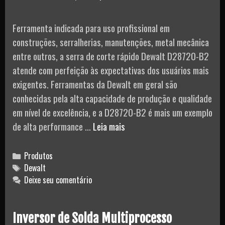
Ferramenta indicada para uso profissional em
construções, serralherias, manutenções, metal mecânica
entre outros, a serra de corte rápido Dewalt D28720-B2
atende com perfeição às expectativas dos usuários mais
exigentes. Ferramentas da Dewalt em geral são
conhecidas pela alta capacidade de produção e qualidade
em nível de excelência, e a D28720-B2 é mais um exemplo
Serra
de alta performance …
Leia mais
de
Corte
Categories
Produtos
Rápido
Tags
Dewalt
Deixe seu comentário
Dewalt
14″
35mm
Inversor de Solda Multiprocesso
220V