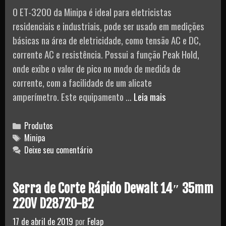
O ET-3200 da Minipa é ideal para eletricistas
residenciais e industriais, pode ser usado em medições
básicas na área de eletricidade, como tensão AC e DC,
corrente AC e resistência. Possui a função Peak Hold,
onde exibe o valor de pico no modo de medida de
corrente, com a facilidade de um alicate
Alicate
amperímetro. Este equipamento …
Leia mais
Amperímetro
Minipa
Categories
Produtos
ET-
Tags
Minipa
Deixe seu comentário
3200
Serra de Corte Rápido Dewalt 14″ 35mm
220V D28720-B2
17 de abril de 2019
por
Felap