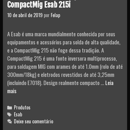
CompactMig Esab 215i
D28720-
10 de abril de 2019
por
Felap
B2
A Esab é uma marca mundialmente conhecida por seus
equipamentos e acessórios para solda de alta qualidade,
e a CompactMig 215 não foge dessa tradição. A
CompactMig 215 é uma fonte inversora multiprocesso,
para soldagem MIG com arames de até 1.0mm (rolo de até
300mm/18kg) e eletrodos revestidos de até 3,25mm
(incluindo E7018). Design realmente compacto …
Leia
Inversor
mais
de
Solda
Categories
Produtos
Multiprocesso
Tags
Esab
Deixe seu comentário
CompactMig