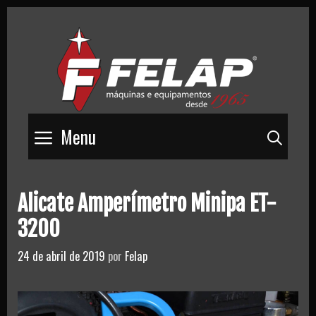
Skip
to
content
Menu
Pesq
Alicate Amperímetro Minipa ET-
3200
24 de abril de 2019
por
Felap