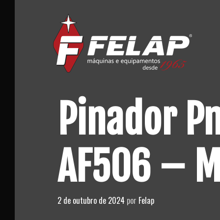
Skip
to
content
Pinador P
AF506 – M
2 de outubro de 2024
por
Felap