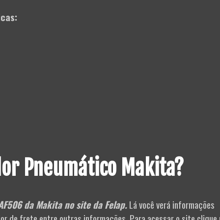
icas:
or Pneumático Makita?
AF506 da Makita no site da Felap.
Lá você verá informações
r de frete entre outras informações. Para acessar o site clique 