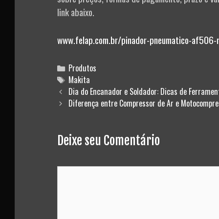
link abaixo.
www.felap.com.br/pinador-pneumatico-af506-
Categories
Produtos
Tags
Makita
Post
Dia do Encanador e Soldador: Dicas de Ferramen
navigation
Diferença entre Compressor de Ar e Motocompre
Deixe seu Comentário
Comment