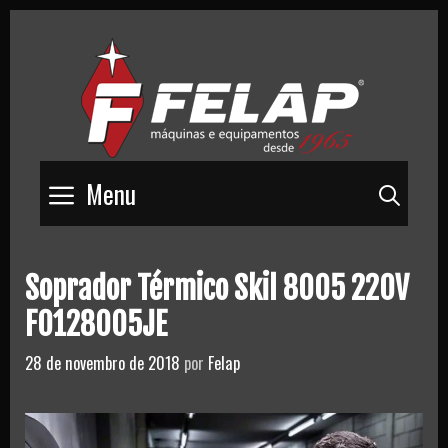
Skip
to
content
Menu
Pesq
Soprador Térmico Skil 8005 220V
F0128005JE
28 de novembro de 2018
por
Felap