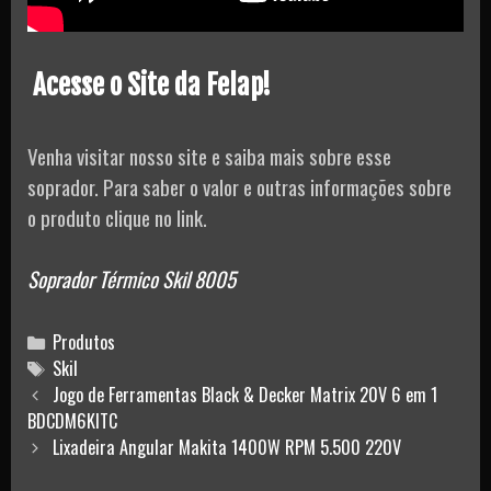
Acesse o Site da Felap!
Venha visitar nosso site e saiba mais sobre esse
soprador. Para saber o valor e outras informações sobre
o produto clique no link.
Soprador Térmico Skil 8005
Categories
Produtos
Tags
Skil
Post
Jogo de Ferramentas Black & Decker Matrix 20V 6 em 1
navigation
BDCDM6KITC
Lixadeira Angular Makita 1400W RPM 5.500 220V