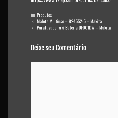
Categories
Produtos
Post
Maleta Multiuso – 824552-5 – Makita
navigation
Parafusadeira à Bateria DF001DW – Makita
Deixe seu Comentário
Comment