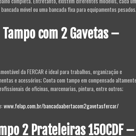
balho completa. Entretanto, existem diferentes modelos, cada u
a bancada móvel ou uma bancada fixa para equipamentos pesados
 Tampo com 2 Gavetas –
montável da FERCAR é ideal para trabalhos, organização e
entas e acessórios; Conta com tampo em compensado altament
rofissionais de oficinas, marcenarias, pintura, entre outros;
e:
www.felap.com.br/bancadaabertacom2gavetasfercar/
mpo 2 Prateleiras 150CDF –