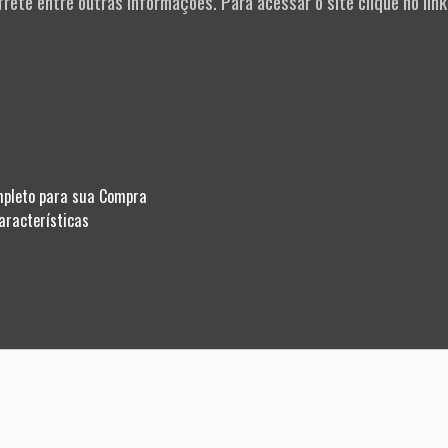
rete entre outras informações. Para acessar o site clique no link
mpleto para sua Compra
aracterísticas