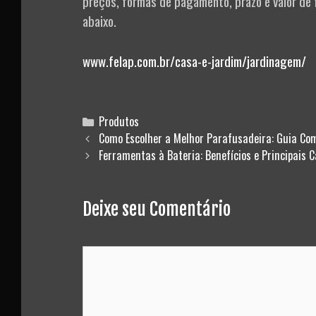
preços, formas de pagamento, prazo e valor de f
abaixo.
www.felap.com.br/casa-e-jardim/jardinagem/
Categories
Produtos
Post
Como Escolher a Melhor Parafusadeira: Guia Co
navigation
Ferramentas à Bateria: Benefícios e Principais C
Deixe seu Comentário
Comment