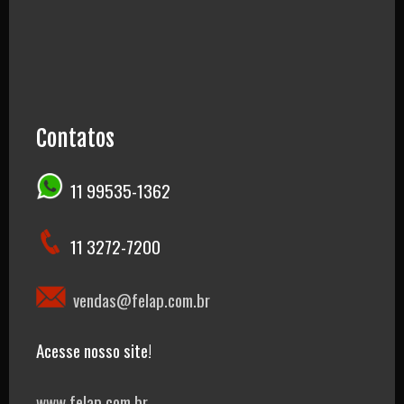
Contatos
11 99535-1362
11 3272-7200
vendas@felap.com.br
Acesse nosso site!
www.felap.com.br