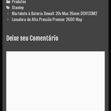
Categories
Produtos
Tags
Stanley
Post
Martelete à Bateria Dewalt 20v Max 26mm DCH133M2
navigation
Lavadora de Alta Pressão Premier 2600 Wap
Deixe seu Comentário
Comment