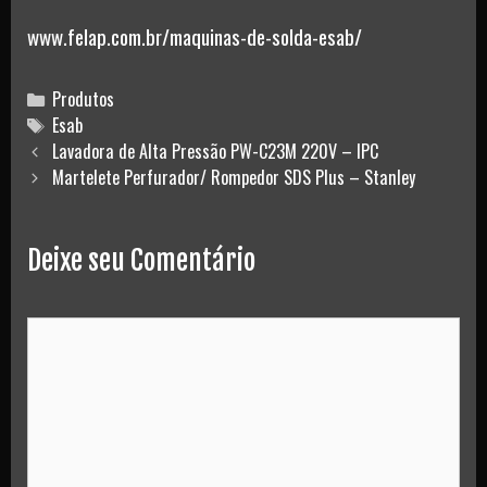
www.felap.com.br/maquinas-de-solda-esab/
Categories
Produtos
Tags
Esab
Post
Lavadora de Alta Pressão PW-C23M 220V – IPC
navigation
Martelete Perfurador/ Rompedor SDS Plus – Stanley
Deixe seu Comentário
Comment