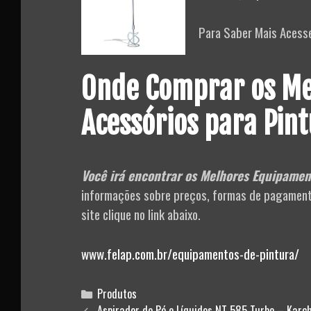
Para Saber Mais Acess
Onde Comprar os Me
Acessórios para Pin
Você irá encontrar os Melhores Equipament
informações sobre preços, formas de pagamento,
site clique no link abaixo.
www.felap.com.br/equipamentos-de-pintura/
Categories
Produtos
Post
Aspirador de Pó e Líquidos NT 585 Turbo – Karc