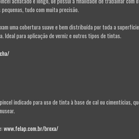
pincel achatado e longo, ue possui a finalidade de trabalhar com o
s pequenas, tudo com muita precisão.
xam uma cobertura suave e bem distribuída por toda a superfície
a. Ideal para aplicação de verniz e outros tipos de tintas.
ncha/
 pincel indicado para uso de tinta à base de cal ou cimentícias, qu
nusear.
e:
www.felap.com.br/broxa/