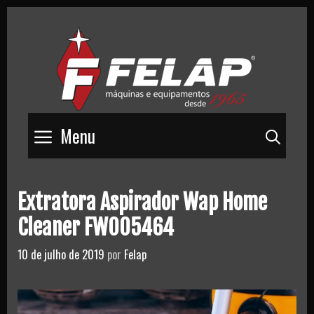
Skip
to
content
Menu
Pesq
Extratora Aspirador Wap Home
Cleaner FW005464
10 de julho de 2019
por
Felap