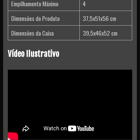
Empilhamento Máximo
4
Dimensões do Produto
37,5x51x56 cm
Dimensões da Caixa
39,5x46x52 cm
Vídeo Ilustrativo