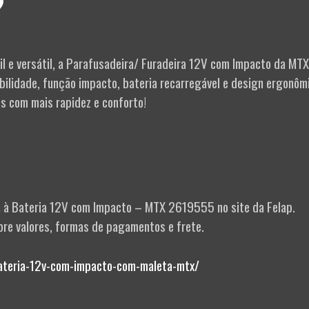
?
il e versátil, a Parafusadeira/ Furadeira 12V com Impacto da MTX
ilidade, função impacto, bateria recarregável e design ergonôm
os com mais rapidez e conforto!
a à Bateria 12V com Impacto – MTX 2619555 no site da Felap.
obre valores, formas de pagamentos e frete.
bateria-12v-com-impacto-com-maleta-mtx/