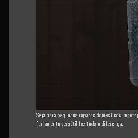
Seja para pequenos reparos domésticos, montag
ferramenta versátil faz toda a diferença.