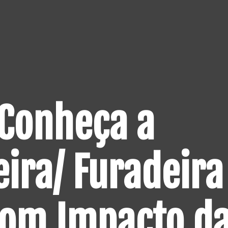
 Conheça a
ira/ Furadeira
com Impacto d