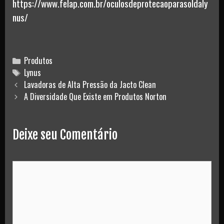
https://www.felap.com.br/oculosdeprotecaoparasoldaly
nus/
Categories
Produtos
Tags
Lynus
Post
Lavadoras de Alta Pressão da Jacto Clean
navigation
A Diversidade Que Existe em Produtos Norton
Deixe seu Comentário
Comment