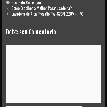
Tags
Peças de Reposição
Post
Como Escolher a Melhor Parafusadeira?
navigation
Lavadora de Alta Pressão PW-C23M 220V – IPC
Deixe seu Comentário
Comment