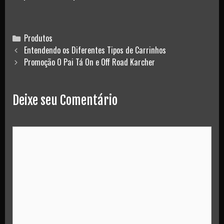
Categories
Produtos
Post
Entendendo os Diferentes Tipos de Carrinhos
navigation
Promoção O Pai Tá On e Off Road Karcher
Deixe seu Comentário
Comment