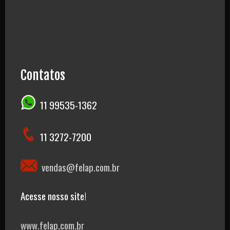
Contatos
11 99535-1362
11 3272-7200
vendas@felap.com.br
Acesse nosso site!
www.felap.com.br