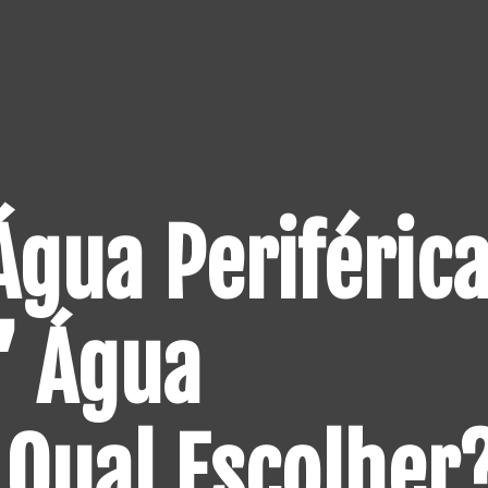
gua Periféric
’ Água
: Qual Escolher