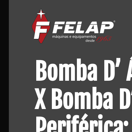
Skip
to
content
Bomba D’ Á
X Bomba D
Periférica