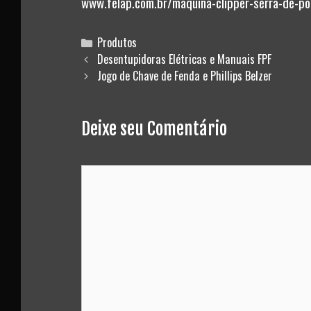
www.felap.com.br/maquina-clipper-serra-de-po
Categories
Produtos
Post
Desentupidoras Elétricas e Manuais FPF
navigation
Jogo de Chave de Fenda e Phillips Belzer
Deixe seu Comentário
Comment