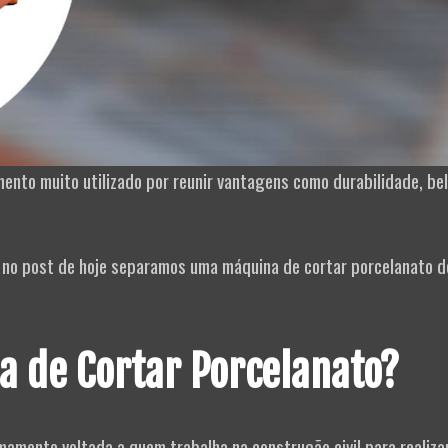
ento muito utilizado por reunir vantagens como durabilidade, be
 no post de hoje separamos uma máquina de cortar porcelanato d
 de Cortar Porcelanato?
amente voltada a quem trabalha na construção civil para realiza