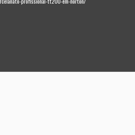
rcelanato-profissional-tt200-em-norton/