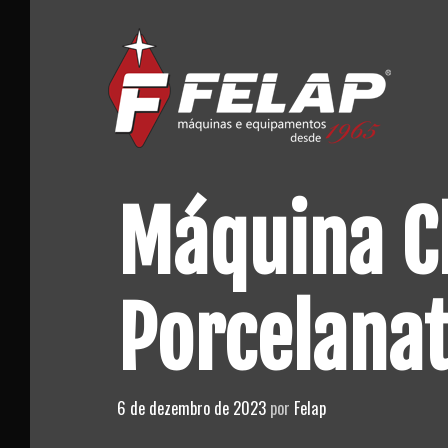
Skip
to
content
Máquina Cl
Porcelana
6 de dezembro de 2023
por
Felap